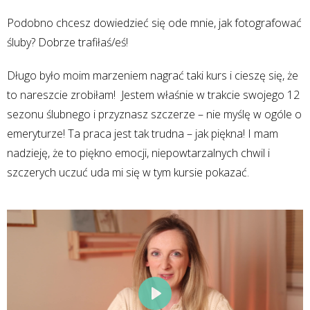
Podobno chcesz dowiedzieć się ode mnie, jak fotografować
śluby? Dobrze trafiłaś/eś!
Długo było moim marzeniem nagrać taki kurs i cieszę się, że
to nareszcie zrobiłam! Jestem właśnie w trakcie swojego 12
sezonu ślubnego i przyznasz szczerze – nie myślę w ogóle o
emeryturze! Ta praca jest tak trudna – jak piękna! I mam
nadzieję, że to piękno emocji, niepowtarzalnych chwil i
szczerych uczuć uda mi się w tym kursie pokazać.