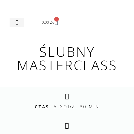
0
0,00
ZŁ
STREFA KURSANTA
ŚLUBNY
MASTERCLASS
CZAS:
5 GODZ. 30 MIN