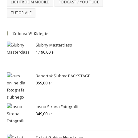
LIGHTROOM MOBILE
PODCAST / YOU TUBE
TUTORIALE
Zobacz W Sklepie:
Ślubny Masterclass
1.190,00
zł
Reportaż Ślubny: BACKSTAGE
359,00
zł
Jasna Strona Fotografii
349,00
zł
T-shirt Golden Hour Lover